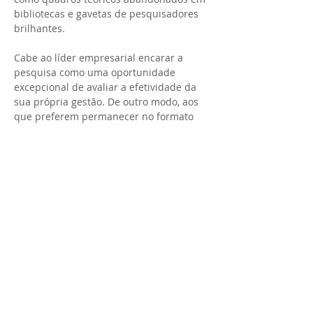
bibliotecas e gavetas de pesquisadores
brilhantes.
Cabe ao líder empresarial encarar a
pesquisa como uma oportunidade
excepcional de avaliar a efetividade da
sua própria gestão. De outro modo, aos
que preferem permanecer no formato
tradicional de gestão, baseado em
acordos informais que vão desde
amizades ou práticas eticamente
discutíveis, não esqueçam: ao contrário
dos papers, o seu cargo, algum dia, terá
um fim.
Explore as metodologias para tomada de decisão