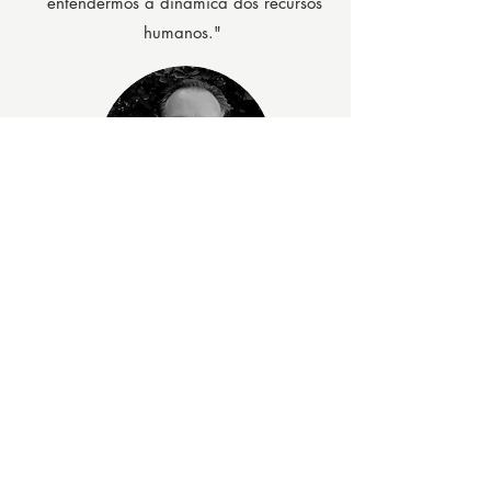
entendermos a dinâmica dos recursos
humanos."
Daniel Leicand
Presidente | Abrasipa
"Agradevelmente supreso: notei muitas
coisas surpreendentes e continuo
impressionado que toda essa estrutura é
construída com uma única perguntas
elaborada pelo Método Zeleny!"