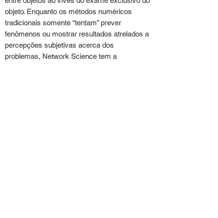
entre objetos ao invés do exame exclusivo do
objeto. Enquanto os métodos numéricos
tradicionais somente “tentam” prever
fenômenos ou mostrar resultados atrelados a
percepções subjetivas acerca dos
problemas, Network Science tem a
capacidade de esclarecer sistemas
complexos cujas relações entre
componentes, controláveis e não
controláveis, não são facilmente visíveis. A
compreensão das particularidades, por vezes
inacessíveis, é feita por meio de uma rede.
Isso permite o total controle da situação: cria
projetos com resultados extremamente
precisos.
A aplicação tem início com a coleta da
resposta para uma única pergunta feita para
cada integrante da organização. Os
respondentes são previamente preparados