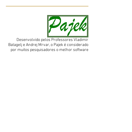
Desenvolvido pelos Professores Vladimir
Batagelj e Andrej Mrvar, o Pajek é considerado
por muitos pesquisadores o melhor software
para trabalhar com Network Science. O
software foi premiado pela International
Network for Social Network Analysis (INSNA) e
está disponível gratuitamente no site abaixo
mrvar.fdv.uni-lj.si/pajek/
Metodologias | Networks