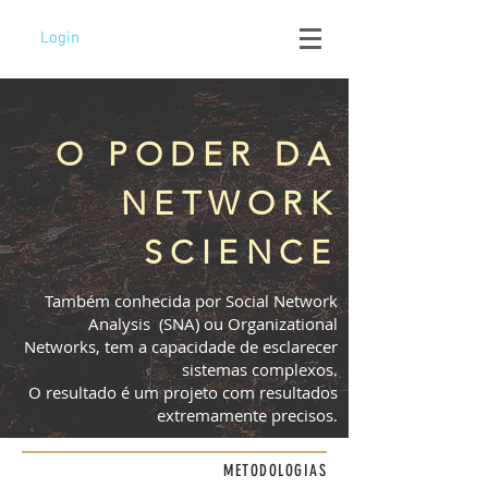
Login
O PODER DA
NETWORK
SCIENCE
Também conhecida por Social Network
Analysis (SNA) ou Organizational
Networks, tem a capacidade de esclarecer
sistemas complexos.
O resultado é um projeto com resultados
extremamente precisos.
METODOLOGIAS